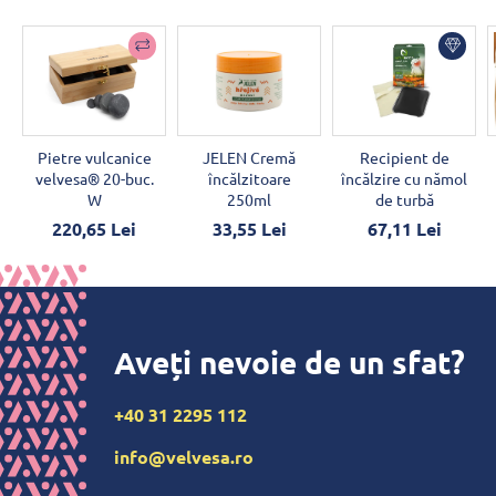
Pietre vulcanice
JELEN Cremă
Recipient de
velvesa® 20-buc.
încălzitoare
încălzire cu nămol
W
250ml
de turbă
220,65 Lei
33,55 Lei
67,11 Lei
Aveți nevoie de un sfat?
+40 31 2295 112
info@velvesa.ro