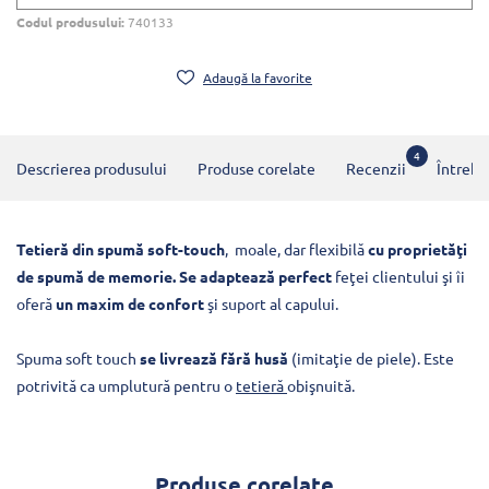
Codul produsului:
740133
Adaugă la favorite
4
Descrierea produsului
Produse corelate
Recenzii
Întrebă
Tetieră din spumă soft-touch
, moale, dar flexibilă
cu proprietăţi
de spumă de memorie. Se adaptează perfect
feţei clientului şi îi
oferă
un maxim de confort
şi suport al capului.
Spuma soft touch
se livrează fără husă
(imitaţie de piele). Este
potrivită ca umplutură pentru o
tetieră
obişnuită.
Produse corelate