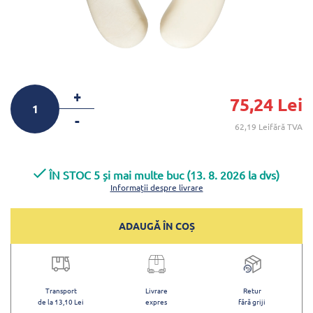
+
75,24 Lei
-
62,19 Leifără TVA
ÎN STOC 5 și mai multe buc (13. 8. 2026 la dvs)
Informații despre livrare
ADAUGĂ ÎN COȘ
Transport
Livrare
Retur
de la 13,10 Lei
expres
fără griji