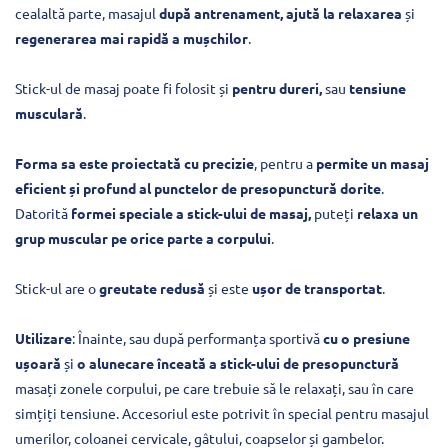
cealaltă parte, masajul
după antrenament, ajută la relaxarea
și
regenerarea mai rapidă a mușchilor
.
Stick-ul de masaj poate fi folosit și
pentru dureri,
sau
tensiune
musculară
.
Forma sa este proiectată cu precizie
, pentru a
permite un masaj
eficient și profund al punctelor de presopunctură dorite
.
Datorită
formei speciale a stick-ului de masaj,
puteți
relaxa un
grup muscular pe orice parte a corpului
.
Stick-ul are o
greutate redusă
și este
ușor de transportat
.
Utilizare
: Înainte, sau după performanța sportivă
cu o presiune
ușoară
și
o alunecare înceată a stick-ului de presopunctură
masați zonele corpului, pe care trebuie să le relaxați, sau în care
simțiți tensiune. Accesoriul este potrivit în special pentru masajul
umerilor, coloanei cervicale, gâtului, coapselor și gambelor.