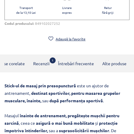
Transport
Livrare
Retur
de la 13,10 Lei
expres
fără griji
Codul produsului:
849102027252
Adaugă la favorite
1
duse corelate
Recenzii
Întrebări frecvente
Alte produse
Stick-ul de masaj prin presopunctură
este un ajutor de
antrenament,
destinat sportivilor, pentru masarea grupelor
musculare, înainte,
sau
după performanța sportivă
.
Masajul
înainte de antrenament, pregătește mușchii pentru
sarcină
, ceea ce
asigură o mai bună mobilitate
și
protecție
împotriva întinderilor,
sau a
suprasolicitării mușchilor
. De