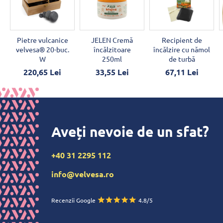
Pietre vulcanice
JELEN Cremă
Recipient de
velvesa® 20-buc.
încălzitoare
încălzire cu nămol
W
250ml
de turbă
220,65 Lei
33,55 Lei
67,11 Lei
Aveți nevoie de un sfat?
+40 31 2295 112
info@velvesa.ro
Recenzii Google
4.8/5