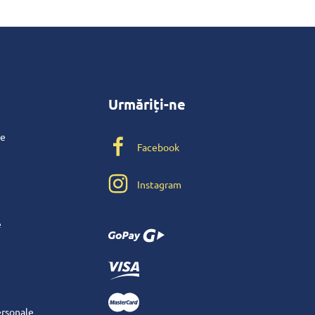
Urmăriți-ne
te
Facebook
Instagram
e
ersonale