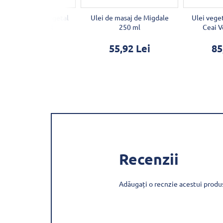
ă cu mere, ulei vegetal
Ulei de masaj de Migdale
Ulei vege
de masaj 1000ml
250 ml
Ceai 
85,41 Lei
55,92 Lei
85
Recenzii
Adăugați o recnzie acestui produ