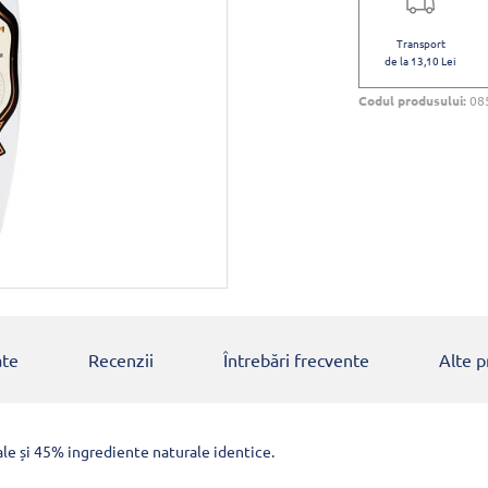
Transport
de la 13,10 Lei
Codul produsului:
08
ate
Recenzii
Întrebări frecvente
Alte 
e și 45% ingrediente naturale identice.