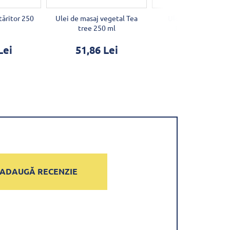
tăritor 250
Ulei de masaj vegetal Tea
Ulei de masaj vege
tree 250 ml
Rozmarin 250 ml
Lei
51,86 Lei
49,82 Lei
ADAUGĂ RECENZIE