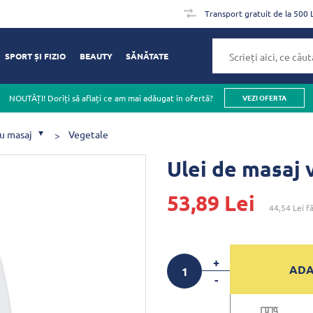
Transport gratuit de la 500 
SPORT ȘI FIZIO
BEAUTY
SĂNĂTATE
NOUTĂȚI! Doriți să aflați ce am mai adăugat în ofertă?
VEZI OFERTA
ru masaj
Vegetale
Ulei de masaj 
53,89 Lei
44,54 Lei
fă
+
ADA
-