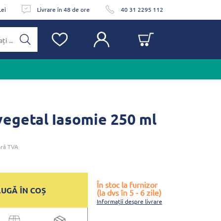
Lei
Livrare în 48 de ore
40 31 2295 112
vegetal Iasomie 250 ml
ră TVA
În stoc la furnizor
UGĂ ÎN COȘ
(la dvs în 5 - 6 zile)
Informații despre livrare