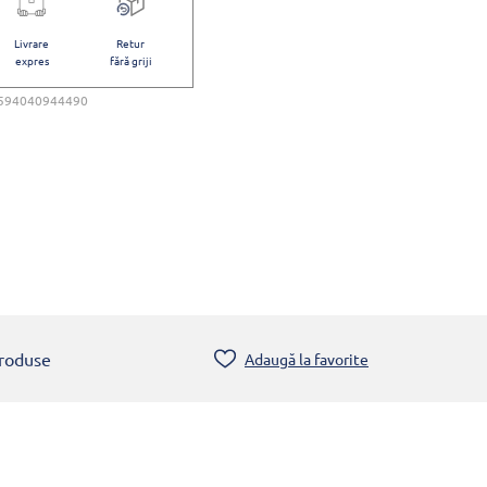
Livrare
Retur
expres
fără griji
594040944490
produse
Adaugă la favorite