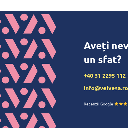
Aveți nev
un sfat?
+40 31 2295 112
info@velvesa.ro
Recenzii Google