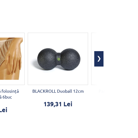
ă folosință
BLACKROLL Duoball 12cm
Parafină cu plante 
ă 6buc
139,31 Lei
19,12 Lei
Lei