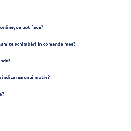
online, ce pot face?
anumite schimbări în comanda mea?
anda?
 indicarea unui motiv?
e?