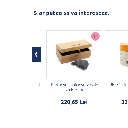
S-ar putea să vă intereseze.
de masaj pentru corp și
Pietre vulcanice velvesa®
JELEN Cre
ten Lavandă 250ml
20-buc. W
75,24 Lei
220,65 Lei
33