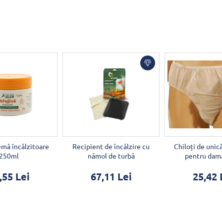
mă încălzitoare
Recipient de încălzire cu
Chiloți de unic
250ml
nămol de turbă
pentru dam
,55 Lei
67,11 Lei
25,42 