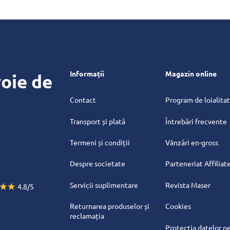
Informații
Magazin online
oie de
Contact
Program de loialita
Transport și plată
Întrebări frecvente
Termeni și condiții
Vânzări en-gross
Despre societate
Parteneriat Affiliat
Servicii suplimentare
Revista Maser
4.8/5
Returnarea produselor și
Cookies
reclamația
Protecția datelor p