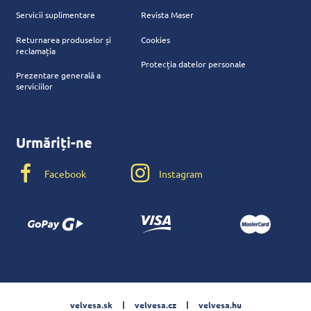
Servicii suplimentare
Revista Maser
Returnarea produselor și
Cookies
reclamația
Protecția datelor personale
Prezentare generală a
serviciilor
Urmăriți-ne
Facebook
Instagram
velvesa.sk
velvesa.cz
velvesa.hu