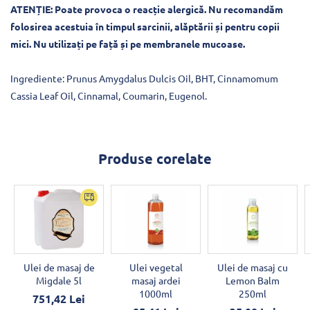
ATENȚIE: Poate provoca o reacție alergică.
Nu recomandăm
folosirea acestuia în timpul sarcinii, alăptării și pentru copii
mici. Nu utilizați pe față și pe membranele mucoase.
Ingrediente: Prunus Amygdalus Dulcis Oil, BHT, Cinnamomum
Cassia Leaf Oil, Cinnamal, Coumarin, Eugenol.
Produse corelate
Ulei de masaj de
Ulei vegetal
Ulei de masaj cu
Migdale 5l
masaj ardei
Lemon Balm
1000ml
250ml
751,42 Lei