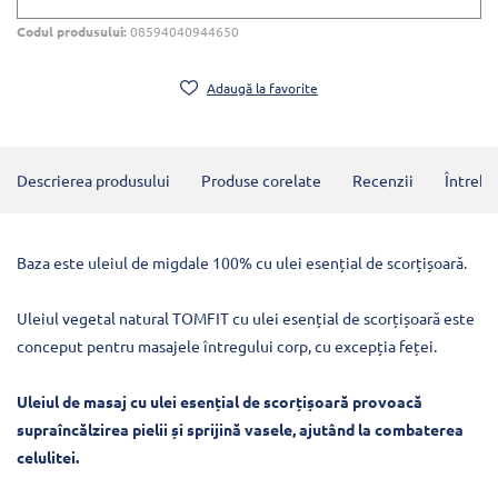
Codul produsului:
08594040944650
Adaugă la favorite
Descrierea produsului
Produse corelate
Recenzii
Întrebă
Baza este uleiul de migdale 100% cu ulei esențial de scorțișoară.
Uleiul vegetal natural TOMFIT cu ulei esențial de scorțișoară este
conceput pentru masajele întregului corp, cu excepția feței.
Uleiul de masaj cu ulei esențial de scorțișoară provoacă
supraîncălzirea pielii și sprijină vasele, ajutând la combaterea
celulitei.