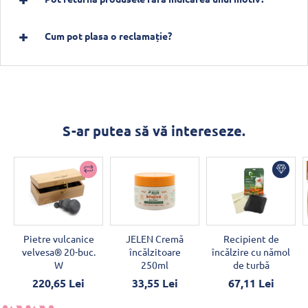
Cum pot plasa o reclamație?
S-ar putea să vă intereseze.
Pietre vulcanice
JELEN Cremă
Recipient de
velvesa® 20-buc.
încălzitoare
încălzire cu nămol
W
250ml
de turbă
220,65 Lei
33,55 Lei
67,11 Lei