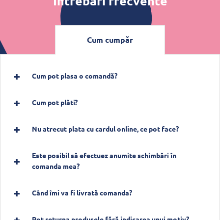
Întrebări frecvente
Cum cumpăr
Cum pot plasa o comandă?
Cum pot plăti?
Nu atrecut plata cu cardul online, ce pot face?
Este posibil să efectuez anumite schimbări în
comanda mea?
Când îmi va fi livrată comanda?
Pot returna produsele fără indicarea unui motiv?