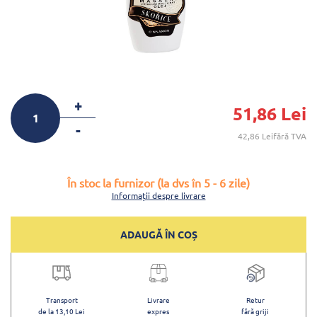
+
51,86 Lei
-
42,86 Leifără TVA
În stoc la furnizor (la dvs în 5 - 6 zile)
Informații despre livrare
ADAUGĂ ÎN COȘ
Transport
Livrare
Retur
de la 13,10 Lei
expres
fără griji