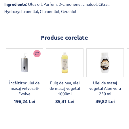
Ingrediente:
Olus oil, Parfum, D-Limonene, Linalool, Citral,
Hydroxycitronellal, Citronellol, Geraniol
Produse corelate
Încălzitor ulei de
Fulg de nea, ulei
Ulei de masaj
masaj velvesa®
de masaj vegetal
vegetal Aloe vera
Evolve
1000ml
250 ml
196,24 Lei
85,41 Lei
49,82 Lei