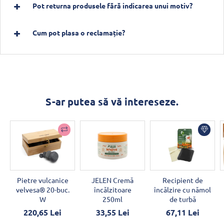
Pot returna produsele fără indicarea unui motiv?
Cum pot plasa o reclamație?
S-ar putea să vă intereseze.
Pietre vulcanice
JELEN Cremă
Recipient de
velvesa® 20-buc.
încălzitoare
încălzire cu nămol
W
250ml
de turbă
220,65 Lei
33,55 Lei
67,11 Lei