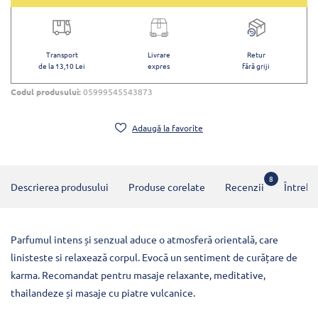
Transport
Livrare
Retur
de la 13,10 Lei
expres
fără griji
Codul produsului:
05999545543873
Adaugă la favorite
8
Descrierea produsului
Produse corelate
Recenzii
Întrebă
Parfumul intens și senzual aduce o atmosferă orientală, care
linisteste si relaxează corpul. Evocă un sentiment de curățare de
karma. Recomandat pentru masaje relaxante, meditative,
thailandeze și masaje cu piatre vulcanice.