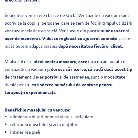
Înlocuiesc ventuzele clasice de sticlă. Ventuzele cu vacuum sunt
potrivite la copii și persoane, care se tem de foc în timpul utilizării
ventuzelor clasice de sticlă. Ventuzele din plastic
sunt ușoare
și
ușor de manevrat.
Vidul se reglează cu ajutorul pompiței,
astfel
încât putem adapta terapia
după necesitatea fiecărui client.
Minisetul este
ideal pentru maseurii, care
încă nu au lucrat cu
ventuzele cu vacuum și
doresc să încerce, să vadă dacă acest tip
de tratament li s-ar potrivi
și de asemenea, sunt o modalitate
ideală pentru
extinderea numărului de ventuze pentru
terapeuții
experimentați
.
Beneficiile masajului cu ventuze:
eliminarea durerilor musculare și articulare
relaxarea mușchilor și articulațiilor
întinerirea pielii