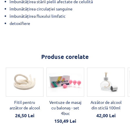
îmbunătățirea stării pielii afectate de celulită
îmbunătățirea circulației sanguine
îmbunătățirea fluxului limfatic
detoxifiere
Produse corelate
Fitil pentru
Ventuze de masaj
Arzător de alcool
arzător de alcool
cu balonaș - set
din sticlă 100ml
4buc
26,50 Lei
42,00 Lei
150,49 Lei