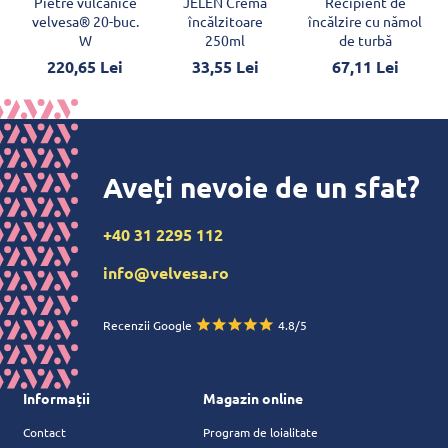
Pietre vulcanice
JELEN Cremă
Recipient de
velvesa® 20-buc.
încălzitoare
încălzire cu nămol
W
250ml
de turbă
220,65 Lei
33,55 Lei
67,11 Lei
Aveți nevoie de un sfat?
+40 31 2295 112
info@velvesa.ro
Recenzii Google
4.8/5
Informații
Magazin online
Contact
Program de loialitate