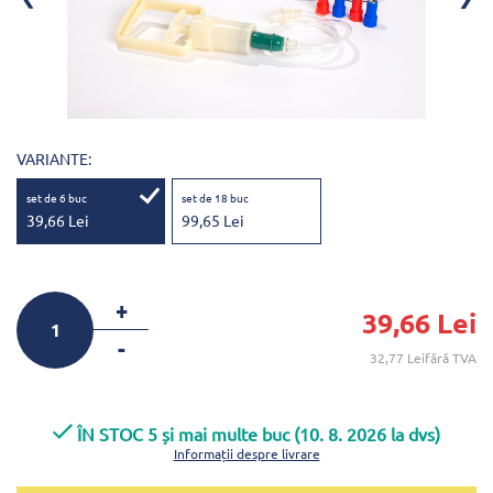
VARIANTE:
set de 6 buc
set de 18 buc
39,66 Lei
99,65 Lei
+
39,66 Lei
-
32,77 Leifără TVA
ÎN STOC 5 și mai multe buc (10. 8. 2026 la dvs)
Informații despre livrare