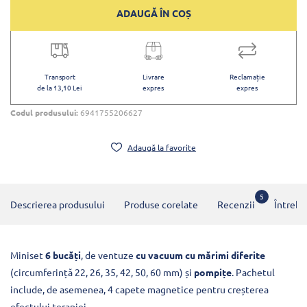
ADAUGĂ ÎN COȘ
Transport
Livrare
Reclamație
de la 13,10 Lei
expres
expres
Codul produsului:
6941755206627
Adaugă la favorite
5
Descrierea produsului
Produse corelate
Recenzii
Întrebă
Miniset
6 bucăți
, de ventuze
cu vacuum cu mărimi diferite
(circumferință 22, 26, 35, 42, 50, 60 mm) și
pompițe
. Pachetul
include, de asemenea, 4 capete magnetice pentru creșterea
efectului terapiei.