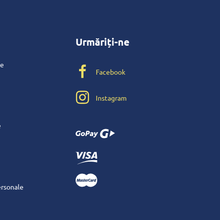
Urmăriți-ne
te
Facebook
Instagram
e
ersonale