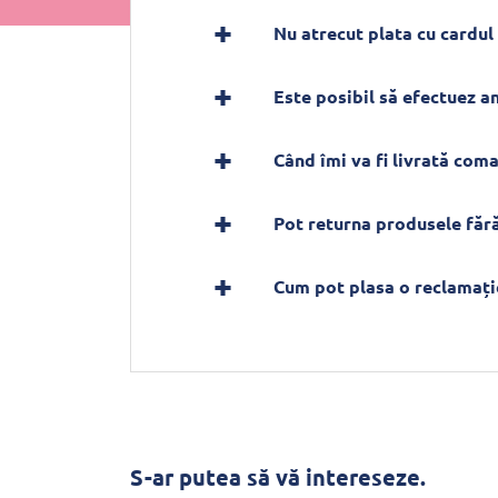
Nu atrecut plata cu cardul 
Este posibil să efectuez 
Când îmi va fi livrată com
Pot returna produsele fără
Cum pot plasa o reclamați
S-ar putea să vă intereseze.