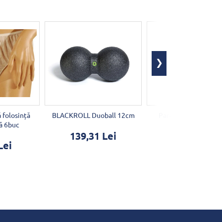
ă folosință
BLACKROLL Duoball 12cm
Parafină cu plante 
ă 6buc
139,31 Lei
19,12 Lei
Lei