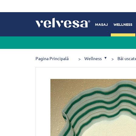
MASAJ
WELLNESS
Pagina Principală
Wellness
Băi uscat