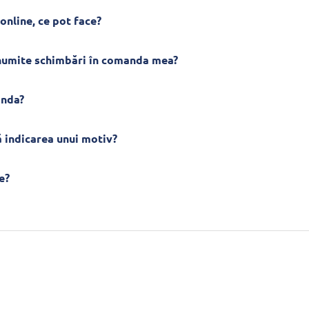
online, ce pot face?
anumite schimbări în comanda mea?
anda?
 indicarea unui motiv?
e?