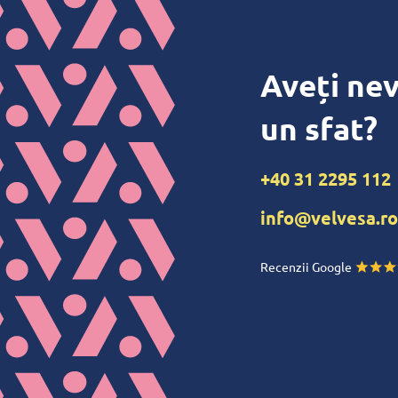
Aveți nev
un sfat?
+40 31 2295 112
info@velvesa.ro
Recenzii Google