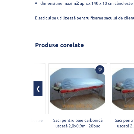
dimensiune maximă: aprox.140 x 10 cm când este 
Elasticul se utilizează pentru fixarea sacului de clien
Produse corelate
riță pentru moxibustie
Saci pentru baie carbonică
Saci pentr
175mm
uscată 2,0x0,9m - 20buc
uscată 2