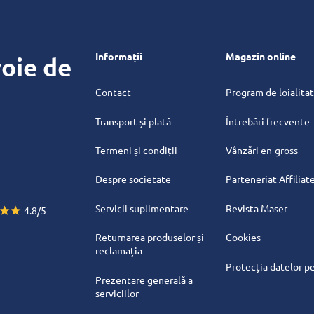
Informații
Magazin online
oie de
Contact
Program de loialita
Transport și plată
Întrebări frecvente
Termeni și condiții
Vânzări en-gross
Despre societate
Parteneriat Affiliat
Servicii suplimentare
Revista Maser
4.8/5
Returnarea produselor și
Cookies
reclamația
Protecția datelor p
Prezentare generală a
serviciilor