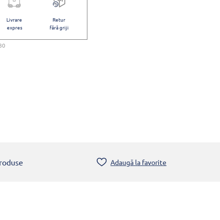
Livrare
Retur
expres
fără griji
80
produse
Adaugă la favorite