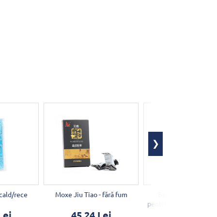
 cald/rece
Moxe Jiu Tiao - fără fum
Baton lung din pla
pentru moxibustie Nia
10 buc
Lei
45,24 Lei