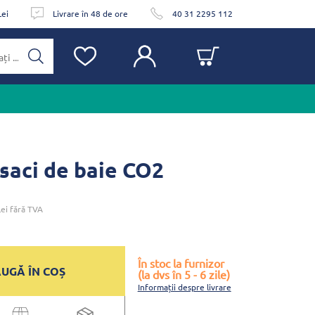
Lei
Livrare în 48 de ore
40 31 2295 112
 saci de baie CO2
ei
fără TVA
În stoc la furnizor
UGĂ ÎN COȘ
(la dvs în 5 - 6 zile)
Informații despre livrare