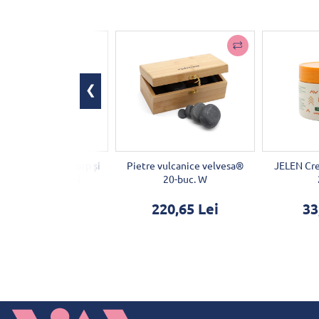
de masaj pentru corp și
Pietre vulcanice velvesa®
JELEN Cre
ten Lavandă 250ml
20-buc. W
75,24 Lei
220,65 Lei
33