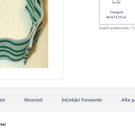
Transport
de la 13,10 Lei
Codul produsului:
75
ate
Recenzii
Întrebări frecvente
Alte 
te: