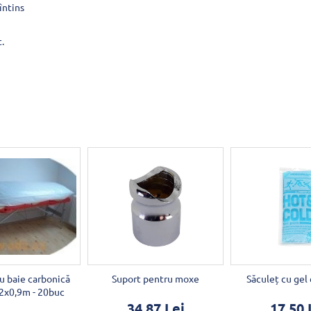
întins
t.
u baie carbonică
Suport pentru moxe
Săculeț cu gel
,2x0,9m - 20buc
34,87 Lei
17,50 