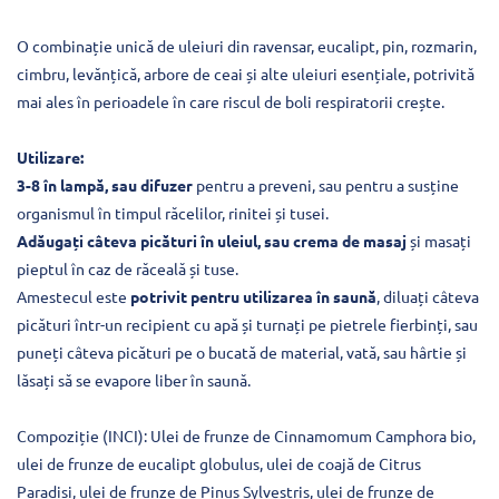
O combinație unică de uleiuri din ravensar, eucalipt, pin, rozmarin,
cimbru, levănțică, arbore de ceai și alte uleiuri esențiale, potrivită
mai ales în perioadele în care riscul de boli respiratorii crește.
Utilizare:
3-8 în lampă, sau difuzer
pentru a preveni, sau pentru a susține
organismul în timpul răcelilor, rinitei și tusei.
Adăugați câteva picături în uleiul, sau crema de masaj
și masați
pieptul în caz de răceală și tuse.
Amestecul este
potrivit pentru utilizarea în saună
, diluați câteva
picături într-un recipient cu apă și turnați pe pietrele fierbinți, sau
puneți câteva picături pe o bucată de material, vată, sau hârtie și
lăsați să se evapore liber în saună.
Compoziție (INCI): Ulei de frunze de Cinnamomum Camphora bio,
ulei de frunze de eucalipt globulus, ulei de coajă de Citrus
Paradisi, ulei de frunze de Pinus Sylvestris, ulei de frunze de