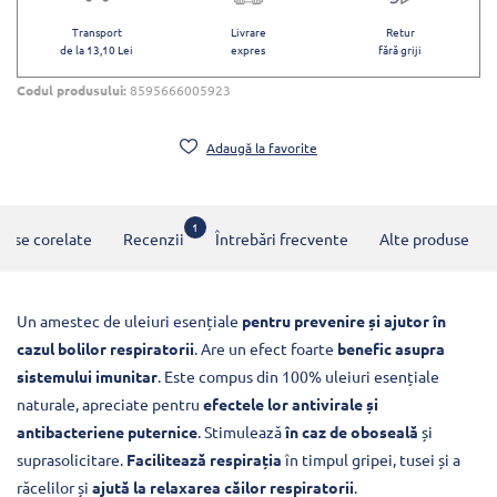
Transport
Livrare
Retur
de la 13,10 Lei
expres
fără griji
Codul produsului:
8595666005923
Adaugă la favorite
1
duse corelate
Recenzii
Întrebări frecvente
Alte produse
Un amestec de uleiuri esențiale
pentru prevenire și ajutor în
cazul bolilor respiratorii
. Are un efect foarte
benefic asupra
sistemului imunitar
. Este compus din 100% uleiuri esențiale
naturale, apreciate pentru
efectele lor antivirale și
antibacteriene puternice
. Stimulează
în caz de oboseală
și
suprasolicitare.
Facilitează respirația
în timpul gripei, tusei și a
răcelilor și
ajută la relaxarea căilor respiratorii
.