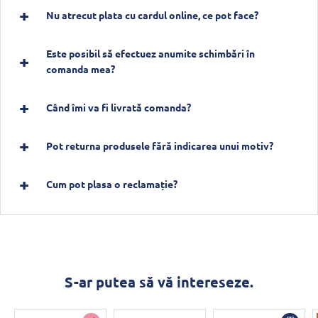
Nu atrecut plata cu cardul online, ce pot face?
Este posibil să efectuez anumite schimbări în
comanda mea?
Când îmi va fi livrată comanda?
Pot returna produsele fără indicarea unui motiv?
Cum pot plasa o reclamație?
S-ar putea să vă intereseze.