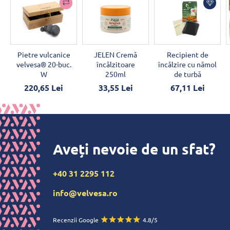
Pietre vulcanice
JELEN Cremă
Recipient de
velvesa® 20-buc.
încălzitoare
încălzire cu nămol
W
250ml
de turbă
220,65 Lei
33,55 Lei
67,11 Lei
Aveți nevoie de un sfat?
+40 31 2295 112
info@velvesa.ro
Recenzii Google
4.8/5