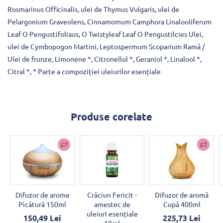
Rosmarinus Officinalis, ulei de Thymus Vulgaris, ulei de
Pelargonium Graveolens, Cinnamomum Camphora Linalooliferum
Leaf O Pengustifoliaus, O Twistyleaf Leaf O Pengustilcies Ulei,
ulei de Cymbopogon Martini, Leptospermum Scoparium Ramă /
Ulei de frunze, Limonene *, Citronellol *, Geraniol *, Linalool *,
Citral *, * Parte a compoziției uleiurilor esențiale
Produse corelate
Difuzor de arome
Crăciun Fericit -
Difuzor de aromă
Picătură 150ml
amestec de
Cupă 400ml
uleiuri esențiale
150,49 Lei
225,73 Lei