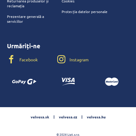
Returnarea produselor și
Cookies
reclamația
Protecția datelor personale
Prezentare generală a
serviciilor
Urmăriți-ne
Facebook
Instagram
velvesa.sk
velvesa.cz
velvesa.hu
© 2026 Lipt, s.r.o.