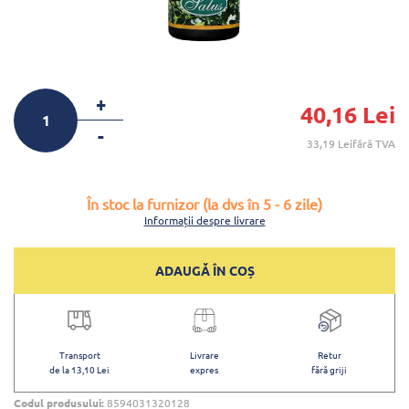
+
40,16 Lei
-
33,19 Leifără TVA
În stoc la furnizor (la dvs în 5 - 6 zile)
Informații despre livrare
ADAUGĂ ÎN COȘ
Transport
Livrare
Retur
de la 13,10 Lei
expres
fără griji
Codul produsului:
8594031320128