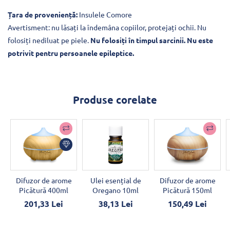
Țara de proveniență:
Insulele Comore
Avertisment: nu lăsați la îndemâna copiilor, protejați ochii. Nu
folosiți nediluat pe piele.
Nu folosiți în timpul sarcinii. Nu este
potrivit pentru persoanele epileptice.
Produse corelate
Difuzor de arome
Ulei esențial de
Difuzor de arome
Picătură 400ml
Oregano 10ml
Picătură 150ml
201,33 Lei
38,13 Lei
150,49 Lei