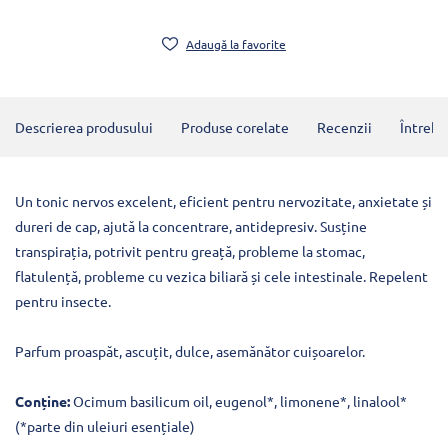
Adaugă la favorite
Descrierea produsului
Produse corelate
Recenzii
Întrebă
Un tonic nervos excelent, eficient pentru nervozitate, anxietate și
dureri de cap, ajută la concentrare, antidepresiv. Susține
transpirația, potrivit pentru greață, probleme la stomac,
flatulență, probleme cu vezica biliară și cele intestinale. Repelent
pentru insecte.
Parfum proaspăt, ascuțit, dulce, asemănător cuișoarelor.
Conține:
Ocimum basilicum oil, eugenol*, limonene*, linalool*
(*parte din uleiuri esențiale)