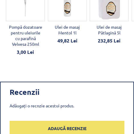
Pompă dozatoare
Ulei de masaj
Ulei de masaj
pentru uleiurile
Mentol 1l
Pătlagină 5l
cu parafină
49,82 Lei
232,85 Lei
Velvesa 250ml
3,00 Lei
Recenzii
Adăugați o recnzie acestui produs.
ADAUGĂ RECENZIE