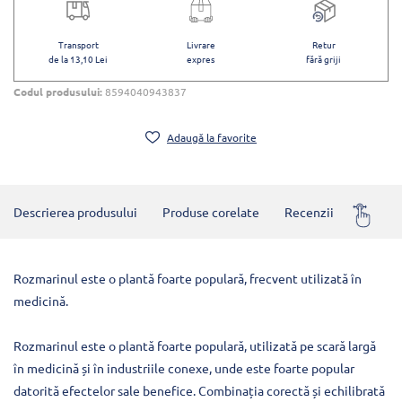
Transport
Livrare
Retur
de la 13,10 Lei
expres
fără griji
Codul produsului:
8594040943837
Adaugă la favorite
Descrierea produsului
Produse corelate
Recenzii
Întrebă
Rozmarinul este o plantă foarte populară, frecvent utilizată în
medicină.
Rozmarinul este o plantă foarte populară, utilizată pe scară largă
în medicină și în industriile conexe, unde este foarte popular
datorită efectelor sale benefice. Combinația corectă și echilibrată