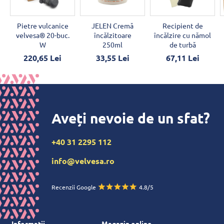
Pietre vulcanice
JELEN Cremă
Recipient de
velvesa® 20-buc.
încălzitoare
încălzire cu nămol
W
250ml
de turbă
220,65 Lei
33,55 Lei
67,11 Lei
Aveți nevoie de un sfat?
+40 31 2295 112
info@velvesa.ro
Recenzii Google
4.8/5
Informații
Magazin online