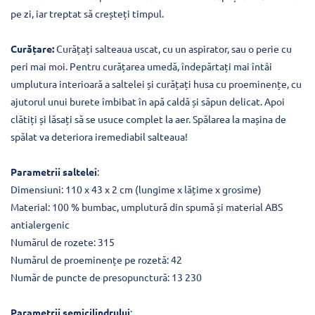
pe zi, iar treptat să creșteți timpul.
Curățare:
Curățați salteaua uscat, cu un aspirator, sau o perie cu
peri mai moi. Pentru curățarea umedă, îndepărtați mai întâi
umplutura interioară a saltelei și curățați husa cu proeminențe, cu
ajutorul unui burete îmbibat în apă caldă și săpun delicat. Apoi
clătiți și lăsați să se usuce complet la aer. Spălarea la mașina de
spălat va deteriora iremediabil salteaua!
Parametrii saltelei
:
Dimensiuni: 110 x 43 x 2 cm (lungime x lățime x grosime)
Material: 100 % bumbac, umplutură din spumă și material ABS
antialergenic
Numărul de rozete: 315
Numărul de proeminențe pe rozetă: 42
Număr de puncte de presopunctură: 13 230
Parametrii semicilindrului
: