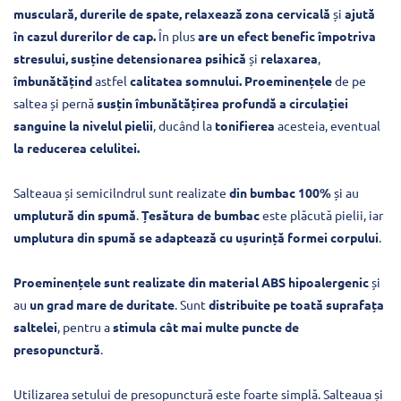
musculară, durerile de spate, relaxează zona cervicală
și
ajută
în cazul durerilor de cap.
În plus
are un efect benefic împotriva
stresului, susține detensionarea psihică
și
relaxarea
,
îmbunătățind
astfel
calitatea somnului.
Proeminențele
de pe
saltea și pernă
susțin îmbunătățirea profundă a circulației
sanguine la nivelul pielii
, ducând la
tonifierea
acesteia, eventual
la reducerea celulitei.
Salteaua și semicilndrul sunt realizate
din bumbac 100%
și au
umplutură din spumă
.
Țesătura de bumbac
este plăcută pielii, iar
umplutura din spumă se adaptează cu ușurință formei corpului
.
Proeminențele sunt realizate din material ABS hipoalergenic
și
au
un grad mare de duritate
. Sunt
distribuite pe toată suprafața
saltelei
, pentru a
stimula cât mai multe puncte de
presopunctură
.
Utilizarea setului de presopunctură este foarte simplă. Salteaua și