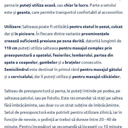
perna le
puteți utiliza acasă
, sau
chiar la lucru
. Parte a setului
este și
geanta
, care permite transportul confortabil al accesoriilor.
Utilizare
: Salteaua poate fi utilizătă
pentru statul în șezut, culcat
dar și
în picioare
. În fiecare dintre variante
proeminențele
creează suficientă presiune pe zona dorită
. datorită lungimii de
110 cm
puteți utiliza salteaua
pentru masajul complex prin
presopunctură a spatelui
,
fesierilor, lombarului
,
partea din
spate a coapselor
,
gambelor
și a
brațelor
consecutiv.
Semicilindrul
este destinat în primul rând
pentru masajul gâtului
și a
cervicalului
, dar îl puteți utiliza și
pentru masajul călcâielor
.
Salteau de presopunctură și perna, le puteți întinde pe podea, pe
salteaua patului, sau pe fotoliu. Este recomandat să stați pe saltea
fără îmbrăcăminte, sau doar cu un strat subțire de îmbrăcăminte.
Setul de presopunctură este potrivit pentru utilizare zilnică, iar în
funcție de nevoie, o ședință ar trebui să dureze între 20 - 40 de
minute. Pentru începători se recomandă să începeți cu 10 minute