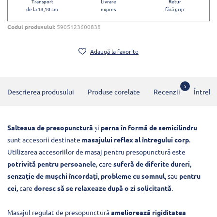
Transport
Livrare
Retur
de la 13,10 Lei
expres
fără griji
Codul produsului:
5905123600838
Adaugă la favorite
5
Descrierea produsului
Produse corelate
Recenzii
Întrebă
Salteaua de presopunctură
și
perna în formă de semicilindru
sunt accesorii destinate
masajului reflex al întregului corp
.
Utilizarea accesoriilor de masaj pentru presopunctură este
potrivită pentru persoanele
, care
suferă de diferite dureri,
senzație de mușchi încordați, probleme cu somnul,
sau
pentru
cei,
care
doresc să se relaxeaze după o zi solicitantă
.
Masajul regulat de presopunctură
ameliorează rigiditatea