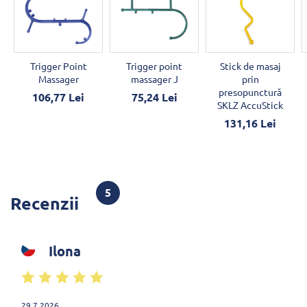
Trigger Point
Trigger point
Stick de masaj
Massager
massager J
prin
presopunctură
106,77 Lei
75,24 Lei
SKLZ AccuStick
131,16 Lei
5
Recenzii
Ilona
29.7.2026