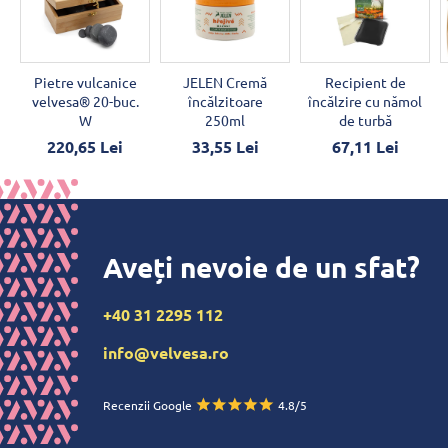
Pietre vulcanice
JELEN Cremă
Recipient de
velvesa® 20-buc.
încălzitoare
încălzire cu nămol
W
250ml
de turbă
220,65 Lei
33,55 Lei
67,11 Lei
Aveți nevoie de un sfat?
+40 31 2295 112
info@velvesa.ro
Recenzii Google
4.8/5